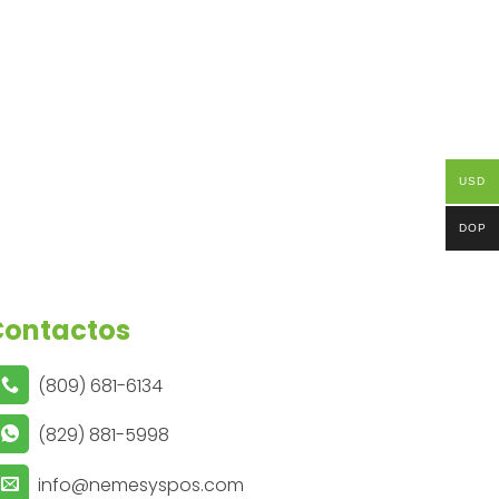
USD
DOP
Contactos
(809) 681-6134
(829) 881-5998
info@nemesyspos.com