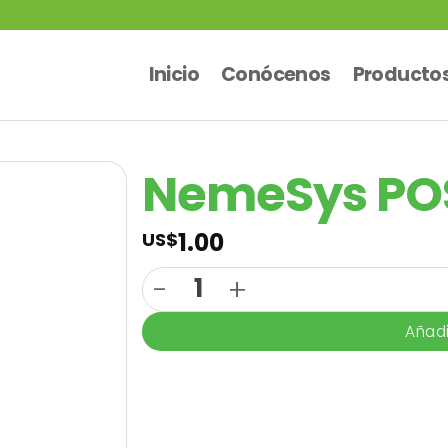
Inicio
Conócenos
Producto
NemeSys POS
1.00
US$
NemeSys POS - Prueba cantidad
Añadi