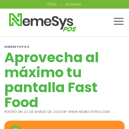
Saltar
FAQs
Acceder
al
contenido
NEMESYSPOS
Aprovecha al
máximo tu
pantalla Fast
Food
POSTED ON
22 DE MARZO DE 2023
BY
WWW.NEMESYSPOS.COM