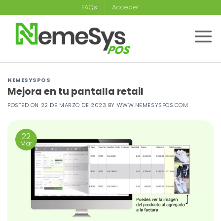
Saltar
FAQs
Acceder
al
contenido
NEMESYSPOS
Mejora en tu pantalla retail
POSTED ON
22 DE MARZO DE 2023
BY
WWW.NEMESYSPOS.COM
22
Mar