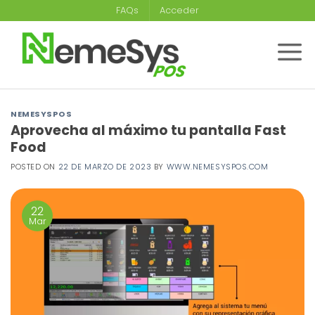
Saltar
FAQs
Acceder
al
contenido
NEMESYSPOS
Aprovecha al máximo tu pantalla Fast
Food
POSTED ON
22 DE MARZO DE 2023
BY
WWW.NEMESYSPOS.COM
22
Mar